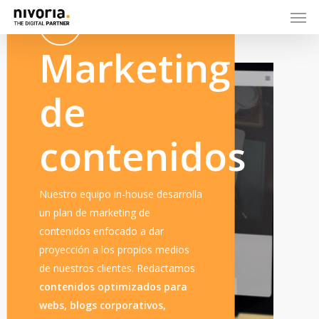
Marketing
de
contenidos
Nuestro equipo in-house desarrolla
un plan de marketing de
contenidos enfocado a dar
proyección a los propios medios
de nuestros clientes. Redactamos
contenidos optimizados para
webs, blogs corporativos,