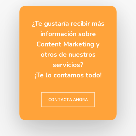
¿Te gustaría recibir más
información sobre
Content Marketing y
otros de nuestros
servicios?
¡Te lo contamos todo!
CONTACTA AHORA