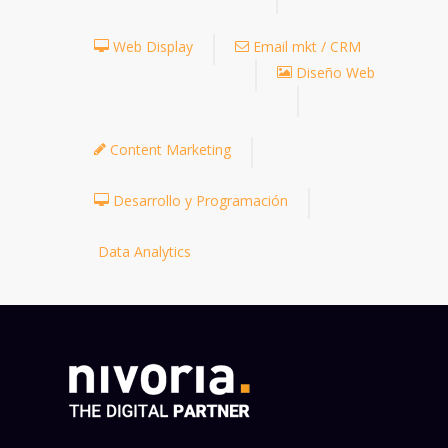
Web Display
Email mkt / CRM
Diseño Web
Content Marketing
Desarrollo y Programación
Data Analytics