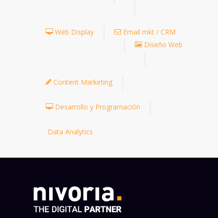
Web Display
Email mkt / CRM
Diseño Web
Content Marketing
Desarrollo y Programación
Data Analytics