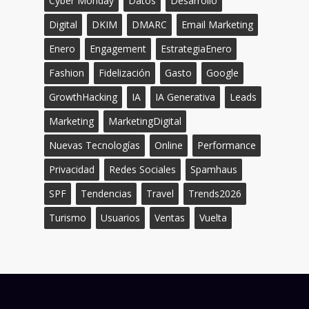
Cyber Monday
Datos
Desarrollo
Digital
DKIM
DMARC
Email Marketing
Enero
Engagement
EstrategiaEnero
Fashion
Fidelización
Gasto
Google
GrowthHacking
IA
IA Generativa
Leads
Marketing
MarketingDigital
Nuevas Tecnologías
Online
Performance
Privacidad
Redes Sociales
Spamhaus
SPF
Tendencias
Travel
Trends2026
Turismo
Usuarios
Ventas
Vuelta