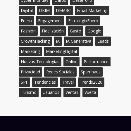
Cyber Monday
Datos
Desarrollo
Digital
DKIM
DMARC
Email Marketing
Enero
Engagement
EstrategiaEnero
Fashion
Fidelización
Gasto
Google
GrowthHacking
IA
IA Generativa
Leads
Marketing
MarketingDigital
Nuevas Tecnologías
Online
Performance
Privacidad
Redes Sociales
Spamhaus
SPF
Tendencias
Travel
Trends2026
Turismo
Usuarios
Ventas
Vuelta