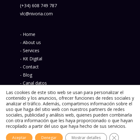
(+34) 608 749 787
vlc@nivoria.com
- Home
- About us
- Services
- Kit Digital
- Contact
- Blog
- Canal datos
- Política de privacidad
Las cookies de este sitio web se usan para personalizar el
contenido y los anuncios, ofrecer funciones de redes sociales y
analizar el tráfico. Además, compartimos información sobre el
uso que haga del sitio web con nuestros partners de redes
sociales, publicidad y análisis web, quienes pueden combinarla
con otra información que les haya proporcionado o que hayan
© 2026 Nivoria.
recopilado a partir del uso que haya hecho de sus servicios.
Cerrar el ba
Aceptar
Denegar
Mostrar detalles