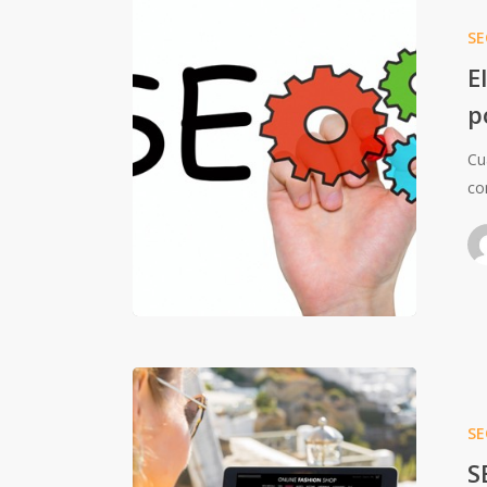
SE
E
p
Cu
co
SE
S