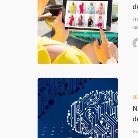
d
El
lo
SE
N
d
Go