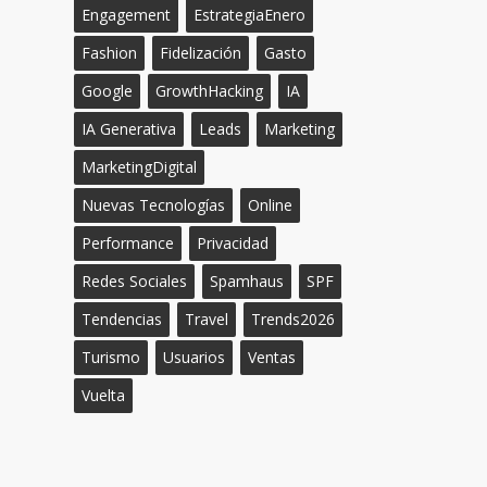
Engagement
EstrategiaEnero
Fashion
Fidelización
Gasto
Google
GrowthHacking
IA
IA Generativa
Leads
Marketing
MarketingDigital
Nuevas Tecnologías
Online
Performance
Privacidad
Redes Sociales
Spamhaus
SPF
Tendencias
Travel
Trends2026
Turismo
Usuarios
Ventas
Vuelta