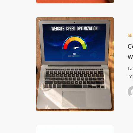
SE
C
w
La
im