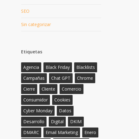
SEO
Sin categorizar
Etiquetas
Agencia
Black Friday
Blacklists
Campañas
Chat GPT
Chrome
Cierre
Cliente
Comercio
Consumidor
Cookies
Cyber Monday
Datos
Desarrollo
Digital
DKIM
DMARC
Email Marketing
Enero