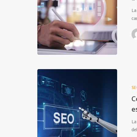
La
ca
SE
C
e
La
de