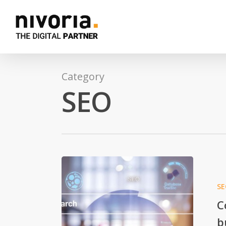
Category
SEO
SE
C
b