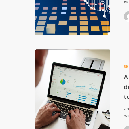
es
SE
A
d
t
Un
pa