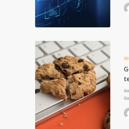
S
G
t
Go
Go