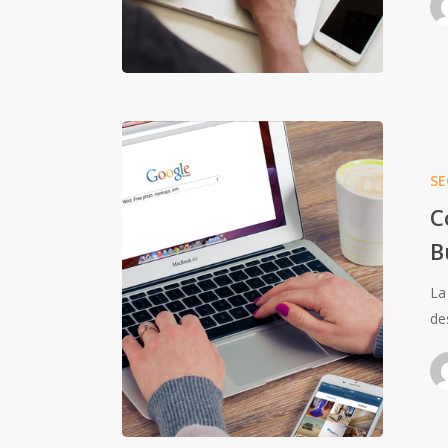
SE
C
B
La
de