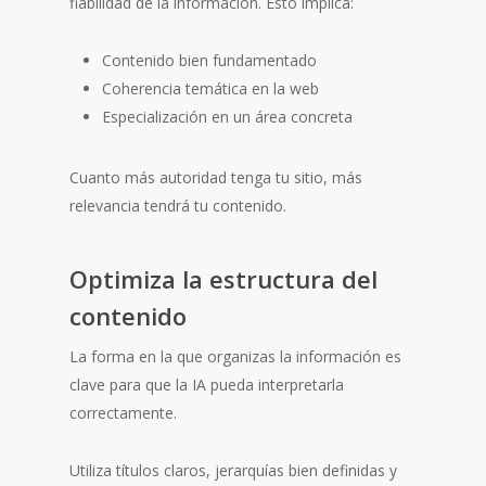
fiabilidad de la información. Esto implica:
Contenido bien fundamentado
Coherencia temática en la web
Especialización en un área concreta
Cuanto más autoridad tenga tu sitio, más
relevancia tendrá tu contenido.
Optimiza la estructura del
contenido
La forma en la que organizas la información es
clave para que la IA pueda interpretarla
correctamente.
Utiliza títulos claros, jerarquías bien definidas y