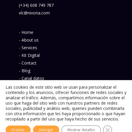
(+34) 608 749 787
vlc@nivoria.com
- Home
- About us
- Services
- Kit Digital
- Contact
- Blog
- Canal datos
- Política de privacidad
Las cookies de este sitio web se usan para personalizar el
contenido y los anuncios, ofrecer funciones de redes sociales y
analizar el tráfico. Además, compartimos información sobre el
uso que haga del sitio web con nuestros partners de redes
sociales, publicidad y análisis web, quienes pueden combinarla
con otra información que les haya proporcionado o que hayan
© 2026 Nivoria.
recopilado a partir del uso que haya hecho de sus servicios.
Cerrar el ba
Aceptar
Denegar
Mostrar detalles