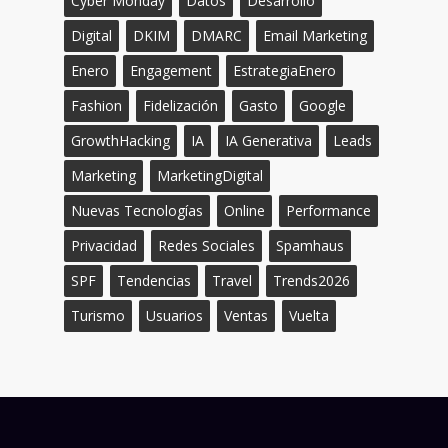
Cyber Monday
Datos
Desarrollo
Digital
DKIM
DMARC
Email Marketing
Enero
Engagement
EstrategiaEnero
Fashion
Fidelización
Gasto
Google
GrowthHacking
IA
IA Generativa
Leads
Marketing
MarketingDigital
Nuevas Tecnologías
Online
Performance
Privacidad
Redes Sociales
Spamhaus
SPF
Tendencias
Travel
Trends2026
Turismo
Usuarios
Ventas
Vuelta