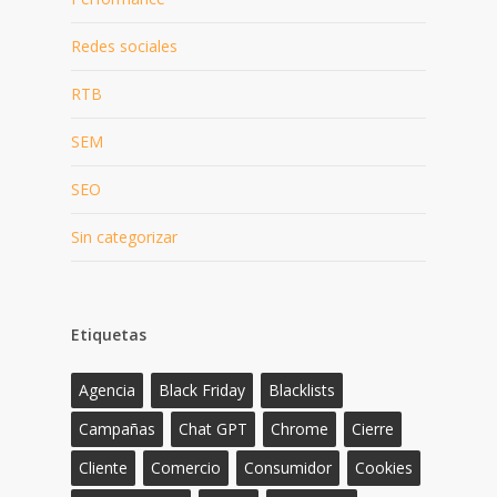
Redes sociales
RTB
SEM
SEO
Sin categorizar
Etiquetas
Agencia
Black Friday
Blacklists
Campañas
Chat GPT
Chrome
Cierre
Cliente
Comercio
Consumidor
Cookies