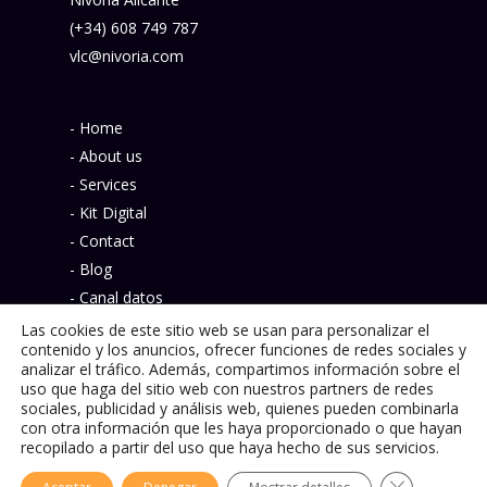
(+34) 608 749 787
vlc@nivoria.com
- Home
- About us
- Services
- Kit Digital
- Contact
- Blog
- Canal datos
- Política de privacidad
Las cookies de este sitio web se usan para personalizar el
contenido y los anuncios, ofrecer funciones de redes sociales y
analizar el tráfico. Además, compartimos información sobre el
uso que haga del sitio web con nuestros partners de redes
sociales, publicidad y análisis web, quienes pueden combinarla
con otra información que les haya proporcionado o que hayan
© 2026 Nivoria.
recopilado a partir del uso que haya hecho de sus servicios.
Cerrar el ba