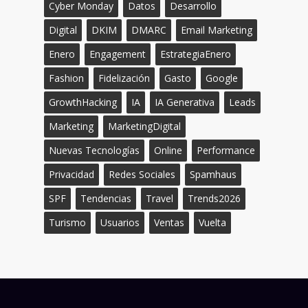
Cyber Monday
Datos
Desarrollo
Digital
DKIM
DMARC
Email Marketing
Enero
Engagement
EstrategiaEnero
Fashion
Fidelización
Gasto
Google
GrowthHacking
IA
IA Generativa
Leads
Marketing
MarketingDigital
Nuevas Tecnologías
Online
Performance
Privacidad
Redes Sociales
Spamhaus
SPF
Tendencias
Travel
Trends2026
Turismo
Usuarios
Ventas
Vuelta