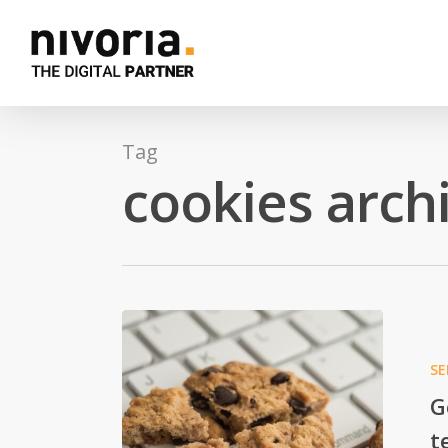
Tag
cookies archi
S
G
t