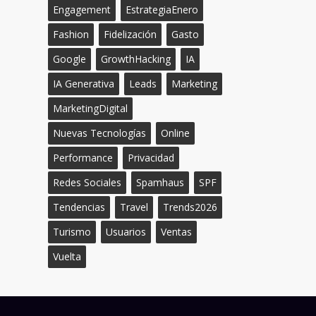
Engagement
EstrategiaEnero
Fashion
Fidelización
Gasto
Google
GrowthHacking
IA
IA Generativa
Leads
Marketing
MarketingDigital
Nuevas Tecnologías
Online
Performance
Privacidad
Redes Sociales
Spamhaus
SPF
Tendencias
Travel
Trends2026
Turismo
Usuarios
Ventas
Vuelta