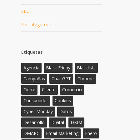
SEO
Sin categorizar
Etiquetas
Agencia
Black Friday
Blacklists
Campañas
Chat GPT
Chrome
Cierre
Cliente
Comercio
Consumidor
Cookies
Cyber Monday
Datos
Desarrollo
Digital
DKIM
DMARC
Email Marketing
Enero