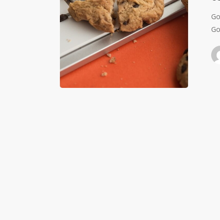
Go
Go