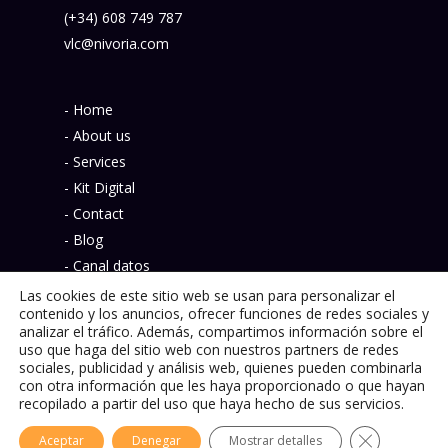
(+34) 608 749 787
vlc@nivoria.com
- Home
- About us
- Services
- Kit Digital
- Contact
- Blog
- Canal datos
- Política de privacidad
Las cookies de este sitio web se usan para personalizar el
contenido y los anuncios, ofrecer funciones de redes sociales y
analizar el tráfico. Además, compartimos información sobre el
uso que haga del sitio web con nuestros partners de redes
sociales, publicidad y análisis web, quienes pueden combinarla
con otra información que les haya proporcionado o que hayan
© 2026 Nivoria.
recopilado a partir del uso que haya hecho de sus servicios.
Cerrar el ba
Aceptar
Denegar
Mostrar detalles