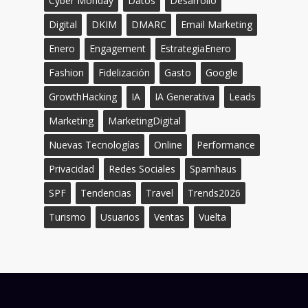
Cyber Monday
Datos
Desarrollo
Digital
DKIM
DMARC
Email Marketing
Enero
Engagement
EstrategiaEnero
Fashion
Fidelización
Gasto
Google
GrowthHacking
IA
IA Generativa
Leads
Marketing
MarketingDigital
Nuevas Tecnologías
Online
Performance
Privacidad
Redes Sociales
Spamhaus
SPF
Tendencias
Travel
Trends2026
Turismo
Usuarios
Ventas
Vuelta