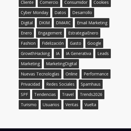
Cliente
Comercio
Consumidor
Cookies
Cyber Monday
Datos
Desarrollo
Digital
DKIM
DMARC
Email Marketing
Enero
Engagement
EstrategiaEnero
Fashion
Fidelización
Gasto
Google
GrowthHacking
IA
IA Generativa
Leads
Marketing
MarketingDigital
Nuevas Tecnologías
Online
Performance
Privacidad
Redes Sociales
Spamhaus
SPF
Tendencias
Travel
Trends2026
Turismo
Usuarios
Ventas
Vuelta