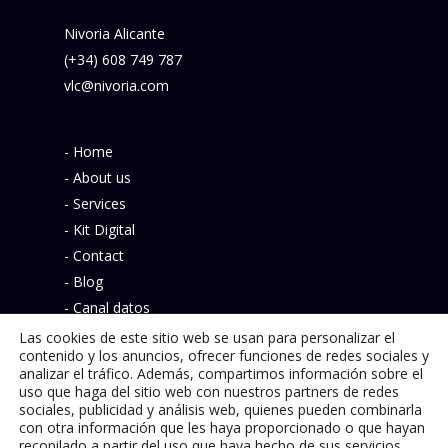
Nivoria Alicante
(+34) 608 749 787
vlc@nivoria.com
- Home
- About us
- Services
- Kit Digital
- Contact
- Blog
- Canal datos
- Política de privacidad
Las cookies de este sitio web se usan para personalizar el
contenido y los anuncios, ofrecer funciones de redes sociales y
analizar el tráfico. Además, compartimos información sobre el
uso que haga del sitio web con nuestros partners de redes
sociales, publicidad y análisis web, quienes pueden combinarla
con otra información que les haya proporcionado o que hayan
© 2026 Nivoria.
recopilado a partir del uso que haya hecho de sus servicios.