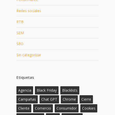
Redes sociales
RTB
SEM
SEO
Sin categorizar
Etiquetas
Agencia
Black Friday
Blacklists
Campañas
Chat GPT
Chrome
Cierre
Cliente
Comercio
Consumidor
Cookies