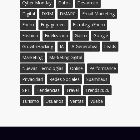
Cyber Monday
Datos
Desarrollo
Digital
DKIM
DMARC
Email Marketing
Enero
Engagement
EstrategiaEnero
Fashion
Fidelización
Gasto
Google
GrowthHacking
IA
IA Generativa
Leads
Marketing
MarketingDigital
Nuevas Tecnologías
Online
Performance
Privacidad
Redes Sociales
Spamhaus
SPF
Tendencias
Travel
Trends2026
Turismo
Usuarios
Ventas
Vuelta