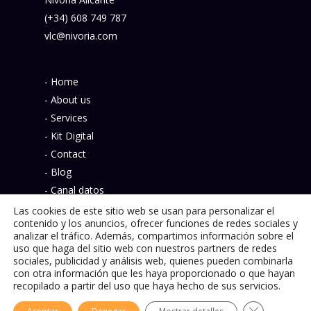
(+34) 608 749 787
vlc@nivoria.com
- Home
- About us
- Services
- Kit Digital
- Contact
- Blog
- Canal datos
- Política de privacidad
Las cookies de este sitio web se usan para personalizar el
contenido y los anuncios, ofrecer funciones de redes sociales y
analizar el tráfico. Además, compartimos información sobre el
uso que haga del sitio web con nuestros partners de redes
sociales, publicidad y análisis web, quienes pueden combinarla
con otra información que les haya proporcionado o que hayan
© 2026 Nivoria.
recopilado a partir del uso que haya hecho de sus servicios.
Cerrar el ba