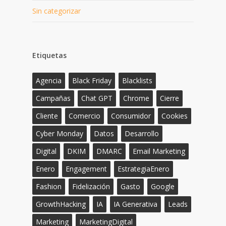
Sin categorizar
Etiquetas
Agencia
Black Friday
Blacklists
Campañas
Chat GPT
Chrome
Cierre
Cliente
Comercio
Consumidor
Cookies
Cyber Monday
Datos
Desarrollo
Digital
DKIM
DMARC
Email Marketing
Enero
Engagement
EstrategiaEnero
Fashion
Fidelización
Gasto
Google
GrowthHacking
IA
IA Generativa
Leads
Marketing
MarketingDigital