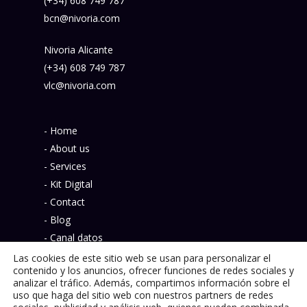
(+34) 608 749 787
bcn@nivoria.com
Nivoria Alicante
(+34) 608 749 787
vlc@nivoria.com
- Home
- About us
- Services
- Kit Digital
- Contact
- Blog
- Canal datos
- Política de privacidad
Las cookies de este sitio web se usan para personalizar el
contenido y los anuncios, ofrecer funciones de redes sociales y
analizar el tráfico. Además, compartimos información sobre el
uso que haga del sitio web con nuestros partners de redes