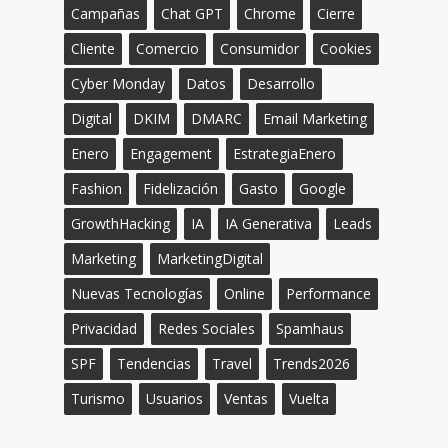
Campañas
Chat GPT
Chrome
Cierre
Cliente
Comercio
Consumidor
Cookies
Cyber Monday
Datos
Desarrollo
Digital
DKIM
DMARC
Email Marketing
Enero
Engagement
EstrategiaEnero
Fashion
Fidelización
Gasto
Google
GrowthHacking
IA
IA Generativa
Leads
Marketing
MarketingDigital
Nuevas Tecnologías
Online
Performance
Privacidad
Redes Sociales
Spamhaus
SPF
Tendencias
Travel
Trends2026
Turismo
Usuarios
Ventas
Vuelta