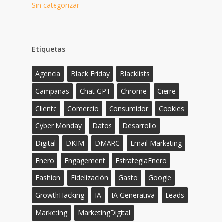
Sin categorizar
Etiquetas
Agencia
Black Friday
Blacklists
Campañas
Chat GPT
Chrome
Cierre
Cliente
Comercio
Consumidor
Cookies
Cyber Monday
Datos
Desarrollo
Digital
DKIM
DMARC
Email Marketing
Enero
Engagement
EstrategiaEnero
Fashion
Fidelización
Gasto
Google
GrowthHacking
IA
IA Generativa
Leads
Marketing
MarketingDigital