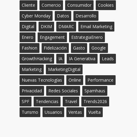
Cliente
Comercio
Consumidor
Cookies
Cyber Monday
Datos
Desarrollo
Digital
DKIM
DMARC
Email Marketing
Enero
Engagement
EstrategiaEnero
Fashion
Fidelización
Gasto
Google
GrowthHacking
IA
IA Generativa
Leads
Marketing
MarketingDigital
Nuevas Tecnologías
Online
Performance
Privacidad
Redes Sociales
Spamhaus
SPF
Tendencias
Travel
Trends2026
Turismo
Usuarios
Ventas
Vuelta