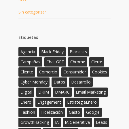
Sin categorizar
Etiquetas
Agencia
Black Friday
Blacklists
Campañas
Chat GPT
Chrome
Cierre
Cliente
Comercio
Consumidor
Cookies
Cyber Monday
Datos
Desarrollo
Digital
DKIM
DMARC
Email Marketing
Enero
Engagement
EstrategiaEnero
Fashion
Fidelización
Gasto
Google
GrowthHacking
IA
IA Generativa
Leads