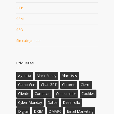
RTB
SEM
SEO
Sin categorizar
Etiquetas
Agencia
Black Friday
Blacklists
Campañas
Chat GPT
Chrome
Cierre
Cliente
Comercio
Consumidor
Cookies
Cyber Monday
Datos
Desarrollo
Digital
DKIM
DMARC
Email Marketing