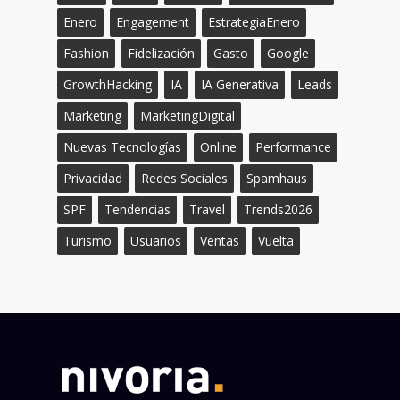
Enero
Engagement
EstrategiaEnero
Fashion
Fidelización
Gasto
Google
GrowthHacking
IA
IA Generativa
Leads
Marketing
MarketingDigital
Nuevas Tecnologías
Online
Performance
Privacidad
Redes Sociales
Spamhaus
SPF
Tendencias
Travel
Trends2026
Turismo
Usuarios
Ventas
Vuelta