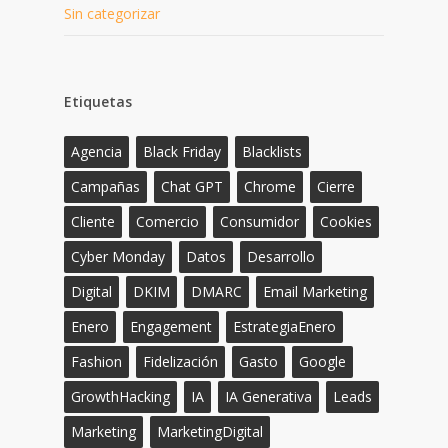
Sin categorizar
Etiquetas
Agencia
Black Friday
Blacklists
Campañas
Chat GPT
Chrome
Cierre
Cliente
Comercio
Consumidor
Cookies
Cyber Monday
Datos
Desarrollo
Digital
DKIM
DMARC
Email Marketing
Enero
Engagement
EstrategiaEnero
Fashion
Fidelización
Gasto
Google
GrowthHacking
IA
IA Generativa
Leads
Marketing
MarketingDigital