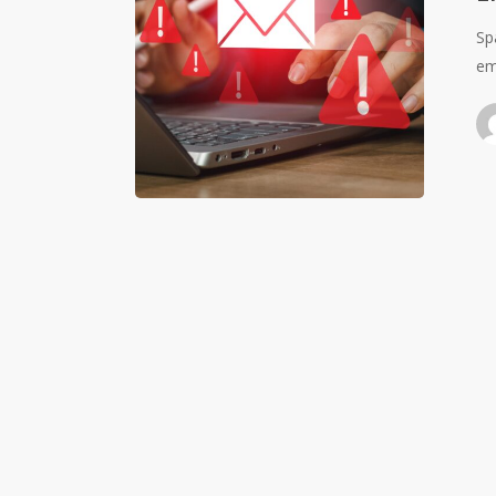
Sp
em