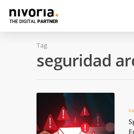
Tag
seguridad arc
Co
S
E