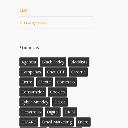
SEO
Sin categorizar
Etiquetas
Agencia
Black Friday
Blacklists
Campañas
Chat GPT
Chrome
Cierre
Cliente
Comercio
Consumidor
Cookies
Cyber Monday
Datos
Desarrollo
Digital
DKIM
DMARC
Email Marketing
Enero