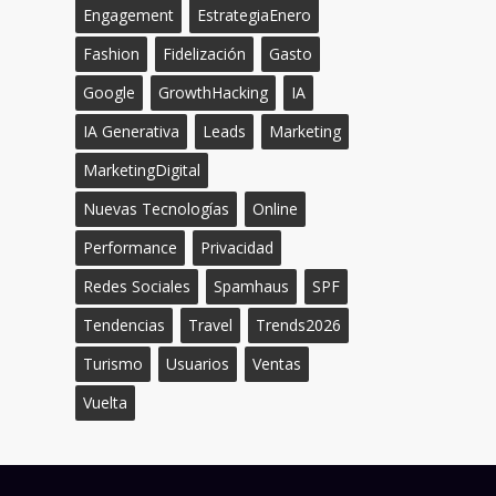
Engagement
EstrategiaEnero
Fashion
Fidelización
Gasto
Google
GrowthHacking
IA
IA Generativa
Leads
Marketing
MarketingDigital
Nuevas Tecnologías
Online
Performance
Privacidad
Redes Sociales
Spamhaus
SPF
Tendencias
Travel
Trends2026
Turismo
Usuarios
Ventas
Vuelta