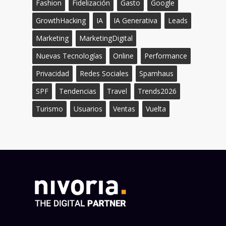
Fashion
Fidelización
Gasto
Google
GrowthHacking
IA
IA Generativa
Leads
Marketing
MarketingDigital
Nuevas Tecnologías
Online
Performance
Privacidad
Redes Sociales
Spamhaus
SPF
Tendencias
Travel
Trends2026
Turismo
Usuarios
Ventas
Vuelta