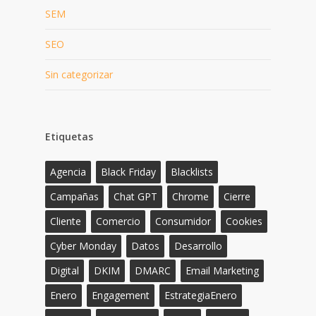
SEM
SEO
Sin categorizar
Etiquetas
Agencia
Black Friday
Blacklists
Campañas
Chat GPT
Chrome
Cierre
Cliente
Comercio
Consumidor
Cookies
Cyber Monday
Datos
Desarrollo
Digital
DKIM
DMARC
Email Marketing
Enero
Engagement
EstrategiaEnero