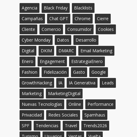
Agencia
Black Friday
Blacklists
Campañas
Chat GPT
Chrome
Cierre
Cliente
Comercio
Consumidor
Cookies
Cyber Monday
Datos
Desarrollo
Digital
DKIM
DMARC
Email Marketing
Enero
Engagement
EstrategiaEnero
Fashion
Fidelización
Gasto
Google
GrowthHacking
IA
IA Generativa
Leads
Marketing
MarketingDigital
Nuevas Tecnologías
Online
Performance
Privacidad
Redes Sociales
Spamhaus
SPF
Tendencias
Travel
Trends2026
Turismo
Usuarios
Ventas
Vuelta